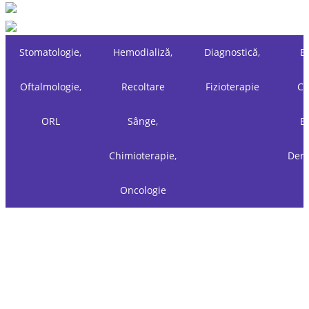
Stomatologie,
Hemodializă,
Diagnostică,
Es
Oftalmologie,
Recoltare
Fizioterapie
Ch
ORL
Sânge,
Es
Chimioterapie,
Derm
Oncologie