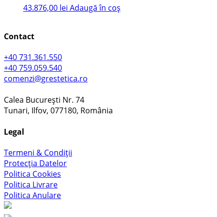
43.876,00
lei
Adaugă în coș
Contact
+40 731.361.550
+40 759.059.540
comenzi@grestetica.ro
Calea București Nr. 74
Tunari, Ilfov, 077180, România
Legal
Termeni & Condiții
Protecția Datelor
Politica Cookies
Politica Livrare
Politica Anulare