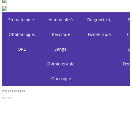
Stomatologie,
Hemodializă,
Diagnostică,
Es
Oftalmologie,
Recoltare
Fizioterapie
Ch
ORL
Sânge,
Es
Chimioterapie,
Derm
Oncologie