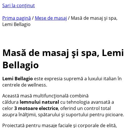
Sari la conținut
Prima pagină
/
Mese de masaj
/ Masă de masaj și spa,
Lemi Bellagio
Masă de masaj și spa, Lemi
Bellagio
Lemi Bellagio
este expresia supremă a luxului italian în
centrele de wellness.
Această masă multifuncțională combină
căldura
lemnului natural
cu tehnologia avansată a
celor
3 motoare electrice
, oferind un control total
asupra înălțimii, spătarului și suportului pentru picioare.
Proiectată pentru masaje faciale și corporale de elită,