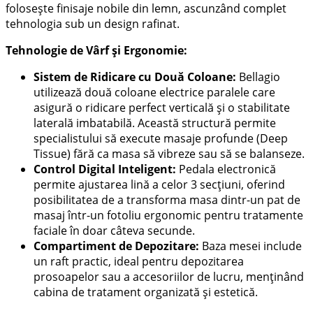
folosește finisaje nobile din lemn, ascunzând complet
tehnologia sub un design rafinat.
Tehnologie de Vârf și Ergonomie:
Sistem de Ridicare cu Două Coloane:
Bellagio
utilizează două coloane electrice paralele care
asigură o ridicare perfect verticală și o stabilitate
laterală imbatabilă. Această structură permite
specialistului să execute masaje profunde (Deep
Tissue) fără ca masa să vibreze sau să se balanseze.
Control Digital Inteligent:
Pedala electronică
permite ajustarea lină a celor 3 secțiuni, oferind
posibilitatea de a transforma masa dintr-un pat de
masaj într-un fotoliu ergonomic pentru tratamente
faciale în doar câteva secunde.
Compartiment de Depozitare:
Baza mesei include
un raft practic, ideal pentru depozitarea
prosoapelor sau a accesoriilor de lucru, menținând
cabina de tratament organizată și estetică.