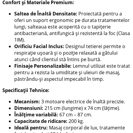
Confort și Materiale Premium:
Saltea de Înaltă Densitate:
Proiectată pentru a
oferi un suport ergonomic pe durata tratamentelor
lungi, salteaua este acoperită cu o tapițerie
antibacteriană, antifungică și rezistentă la foc (Clasa
1IM).
Orificiu Facial Inclus:
Designul tetierei permite o
respirație ușoară și o poziție relaxată a gâtului
atunci când clientul stă întins pe burtă.
Finisaje Personalizabile:
Lemnul utilizat este tratat
pentru a rezista la umiditate și uleiuri de masaj,
păstrându-și aspectul impecabil în timp.
Specificații Tehnice:
Mecanism:
3 motoare electrice de înaltă precizie.
Dimensiuni:
215 cm (lungime) x 74 cm (lățime).
Înălțime variabilă:
67 cm – 87 cm.
Capacitate de ridicare:
200 kg.
Ideală pentru:
Masaj corporal de lux, tratamente