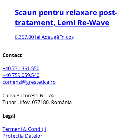
Scaun pentru relaxare post-
tratament, Lemi Re-Wave
6.357,00
lei
Adaugă în coș
Contact
+40 731.361.550
+40 759.059.540
comenzi@grestetica.ro
Calea București Nr. 74
Tunari, Ilfov, 077180, România
Legal
Termeni & Condiții
Protecția Datelor