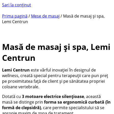
Sari la conținut
Prima pagină
/
Mese de masaj
/ Masă de masaj și spa,
Lemi Centrun
Masă de masaj și spa, Lemi
Centrun
Lemi Centrun
este vârful inovației în designul de
wellness, creată special pentru terapeuții care pun preț
pe proximitatea față de client și pe sănătatea propriei
coloane vertebrale.
Dotată cu
3 motoare electrice silențioase
, această
masă se distinge prin
forma sa ergonomică curbată (în
formă de clepsidră)
, care permite specialistului să se
apropie maxim de zona de tratament.