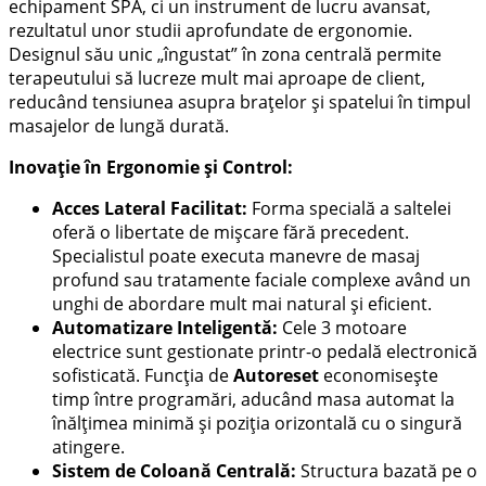
echipament SPA, ci un instrument de lucru avansat,
rezultatul unor studii aprofundate de ergonomie.
Designul său unic „îngustat” în zona centrală permite
terapeutului să lucreze mult mai aproape de client,
reducând tensiunea asupra brațelor și spatelui în timpul
masajelor de lungă durată.
Inovație în Ergonomie și Control:
Acces Lateral Facilitat:
Forma specială a saltelei
oferă o libertate de mișcare fără precedent.
Specialistul poate executa manevre de masaj
profund sau tratamente faciale complexe având un
unghi de abordare mult mai natural și eficient.
Automatizare Inteligentă:
Cele 3 motoare
electrice sunt gestionate printr-o pedală electronică
sofisticată. Funcția de
Autoreset
economisește
timp între programări, aducând masa automat la
înălțimea minimă și poziția orizontală cu o singură
atingere.
Sistem de Coloană Centrală:
Structura bazată pe o