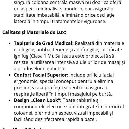
singură coloană centrală masivă nu doar că oferă
un aspect minimalist și modern, dar asigură o
stabilitate imbatabilă, eliminând orice oscilație
laterală în timpul tratamentelor viguroase.
Calitate și Materiale de Lux:
Tapițerie de Grad Medical:
Realizată din materiale
ecologice, antibacteriene și antifungice, certificate
ignifug (Clasa 1IM). Salteaua este proiectată să
reziste la utilizarea intensivă a uleiurilor de masaj și
a produselor cosmetice.
Confort Facial Superior:
Include orificiu facial
ergonomic, special conceput pentru a elimina
presiunea asupra feței și pentru a asigura o
respirație liberă în timpul masajului pe burtă.
Design „Clean Look”:
Toate cablurile și
componentele electrice sunt integrate în interiorul
coloanei, oferind un aspect vizual impecabil și
facilitând dezinfectarea rapidă a bazei.