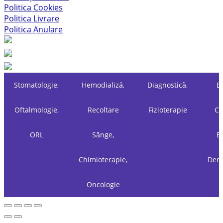
Politica Cookies
Politica Livrare
Politica Anulare
Stomatologie,
Hemodializă,
Diagnostică,
Es
Oftalmologie,
Recoltare
Fizioterapie
Ch
ORL
Sânge,
Es
Chimioterapie,
Derm
Oncologie