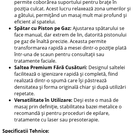
permite coborârea suportului pentru brațe în
poziția culcat. Acest lucru relaxează zona umerilor și
a gâtului, permițând un masaj mult mai profund și
eficient al spatelui.
Spătar cu Piston pe Gaz:
Ajustarea spătarului se
face manual, dar extrem de lin, datorită pistonului
pe gaz de înaltă precizie. Aceasta permite
transformarea rapidă a mesei dintr-o poziție plată
într-una de scaun pentru consultații sau
tratamente faciale.
Saltea Premium Fără Cusături:
Designul saltelei
facilitează o igienizare rapidă și completă, fiind
realizată dintr-o spumă care își păstrează
densitatea și forma originală chiar și după utilizări
repetate.
Versatilitate în Utilizare:
Deși este o masă de
masaj prin definiție, stabilitatea bazei metalice o
recomandă și pentru proceduri de epilare,
tratamente cu laser sau presoterapie.
Specificații Tehnice: