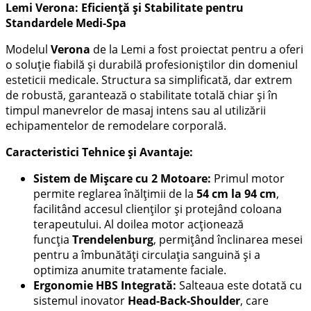
Lemi Verona: Eficiență și Stabilitate pentru
Standardele Medi-Spa
Modelul
Verona
de la Lemi a fost proiectat pentru a oferi
o soluție fiabilă și durabilă profesioniștilor din domeniul
esteticii medicale. Structura sa simplificată, dar extrem
de robustă, garantează o stabilitate totală chiar și în
timpul manevrelor de masaj intens sau al utilizării
echipamentelor de remodelare corporală.
Caracteristici Tehnice și Avantaje:
Sistem de Mișcare cu 2 Motoare:
Primul motor
permite reglarea înălțimii de la
54 cm la 94 cm
,
facilitând accesul clienților și protejând coloana
terapeutului. Al doilea motor acționează
funcția
Trendelenburg
, permițând înclinarea mesei
pentru a îmbunătăți circulația sanguină și a
optimiza anumite tratamente faciale.
Ergonomie HBS Integrată:
Salteaua este dotată cu
sistemul inovator
Head-Back-Shoulder
, care