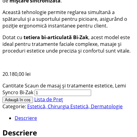
de
mișcare sincronizată
.
Această tehnologie permite reglarea simultană a
spătarului și a suportului pentru picioare, asigurând o
poziție ergonomică instantanee pentru client.
Dotat cu
tetiera bi-articulată Bi-Zak
, acest model este
ideal pentru tratamente faciale complexe, masaje și
proceduri estetice unde precizia și confortul sunt vitale.
20.180,00
lei
Cantitate Scaun de masaj și tratamente estetice, Lemi
Syncro Bi-Zak
Lista de Preț
Adaugă în coș
Categorie:
Estetică, Chirurgia Estetică, Dermatologie
Descriere
Descriere