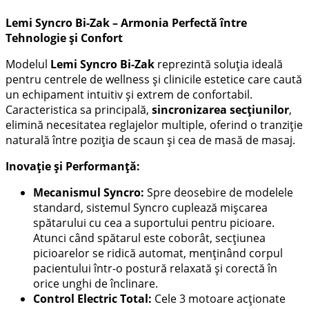
Lemi Syncro Bi-Zak – Armonia Perfectă între
Tehnologie și Confort
Modelul
Lemi Syncro Bi-Zak
reprezintă soluția ideală
pentru centrele de wellness și clinicile estetice care caută
un echipament intuitiv și extrem de confortabil.
Caracteristica sa principală,
sincronizarea secțiunilor
,
elimină necesitatea reglajelor multiple, oferind o tranziție
naturală între poziția de scaun și cea de masă de masaj.
Inovație și Performanță:
Mecanismul Syncro:
Spre deosebire de modelele
standard, sistemul Syncro cuplează mișcarea
spătarului cu cea a suportului pentru picioare.
Atunci când spătarul este coborât, secțiunea
picioarelor se ridică automat, menținând corpul
pacientului într-o postură relaxată și corectă în
orice unghi de înclinare.
Control Electric Total:
Cele 3 motoare acționate