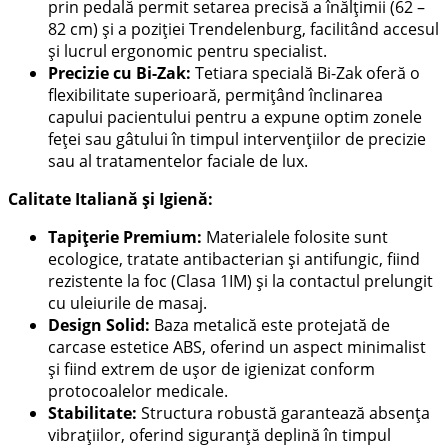
prin pedală permit setarea precisă a înălțimii (62 –
82 cm) și a poziției Trendelenburg, facilitând accesul
și lucrul ergonomic pentru specialist.
Precizie cu Bi-Zak:
Tetiara specială Bi-Zak oferă o
flexibilitate superioară, permițând înclinarea
capului pacientului pentru a expune optim zonele
feței sau gâtului în timpul intervențiilor de precizie
sau al tratamentelor faciale de lux.
Calitate Italiană și Igienă:
Tapițerie Premium:
Materialele folosite sunt
ecologice, tratate antibacterian și antifungic, fiind
rezistente la foc (Clasa 1IM) și la contactul prelungit
cu uleiurile de masaj.
Design Solid:
Baza metalică este protejată de
carcase estetice ABS, oferind un aspect minimalist
și fiind extrem de ușor de igienizat conform
protocoalelor medicale.
Stabilitate:
Structura robustă garantează absența
vibrațiilor, oferind siguranță deplină în timpul