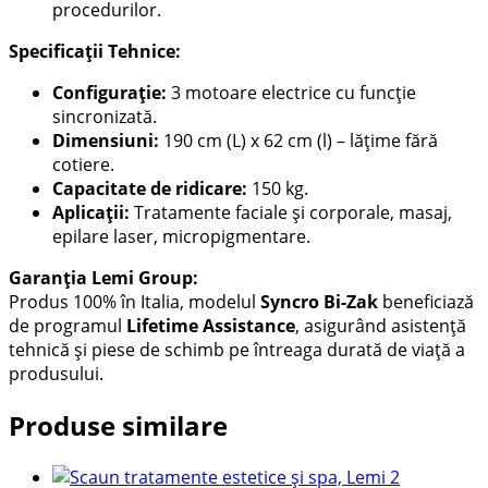
procedurilor.
Specificații Tehnice:
Configurație:
3 motoare electrice cu funcție
sincronizată.
Dimensiuni:
190 cm (L) x 62 cm (l) – lățime fără
cotiere.
Capacitate de ridicare:
150 kg.
Aplicații:
Tratamente faciale și corporale, masaj,
epilare laser, micropigmentare.
Garanția Lemi Group:
Produs 100% în Italia, modelul
Syncro Bi-Zak
beneficiază
de programul
Lifetime Assistance
, asigurând asistență
tehnică și piese de schimb pe întreaga durată de viață a
produsului.
Produse similare