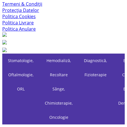
Termeni & Condiții
Protecția Datelor
Politica Cookies
Politica Livrare
Politica Anulare
Stomatologie,
Hemodializă,
Diagnostică,
Es
Oftalmologie,
Recoltare
Fizioterapie
Ch
ORL
Sânge,
Es
Chimioterapie,
Derm
Oncologie