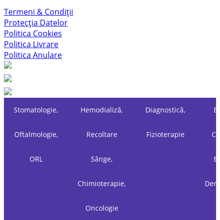
Termeni & Condiții
Protecția Datelor
Politica Cookies
Politica Livrare
Politica Anulare
Stomatologie,
Hemodializă,
Diagnostică,
Es
Oftalmologie,
Recoltare
Fizioterapie
Ch
ORL
Sânge,
Es
Chimioterapie,
Derm
Oncologie