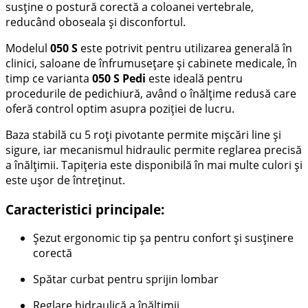
susține o postură corectă a coloanei vertebrale,
reducând oboseala și disconfortul.
Modelul
050 S
este potrivit pentru utilizarea generală în
clinici, saloane de înfrumusețare și cabinete medicale, în
timp ce varianta
050 S Pedi
este ideală pentru
procedurile de pedichiură, având o înălțime redusă care
oferă control optim asupra poziției de lucru.
Baza stabilă cu 5 roți pivotante permite mișcări line și
sigure, iar mecanismul hidraulic permite reglarea precisă
a înălțimii. Tapițeria este disponibilă în mai multe culori și
este ușor de întreținut.
Caracteristici principale:
Șezut ergonomic tip șa pentru confort și susținere
corectă
Spătar curbat pentru sprijin lombar
Reglare hidraulică a înălțimii