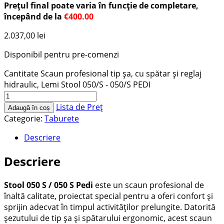
Prețul final poate varia în funcție de completare,
începând de la
€400.00
2.037,00
lei
Disponibil pentru pre-comenzi
Cantitate Scaun profesional tip șa, cu spătar și reglaj
hidraulic, Lemi Stool 050/S - 050/S PEDI
Lista de Preț
Adaugă în coș
Categorie:
Taburete
Descriere
Descriere
Stool 050 S / 050 S Pedi
este un scaun profesional de
înaltă calitate, proiectat special pentru a oferi confort și
sprijin adecvat în timpul activităților prelungite. Datorită
șezutului de tip șa și spătarului ergonomic, acest scaun