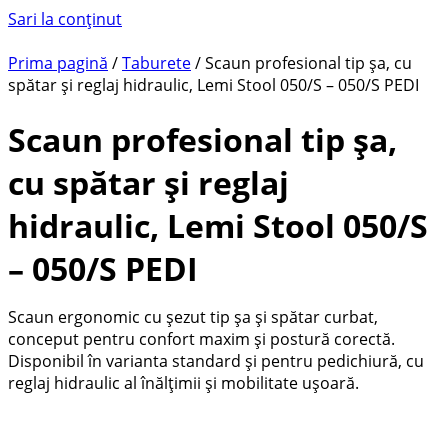
Sari la conținut
Prima pagină
/
Taburete
/ Scaun profesional tip șa, cu
spătar și reglaj hidraulic, Lemi Stool 050/S – 050/S PEDI
Scaun profesional tip șa,
cu spătar și reglaj
hidraulic, Lemi Stool 050/S
– 050/S PEDI
Scaun ergonomic cu șezut tip șa și spătar curbat,
conceput pentru confort maxim și postură corectă.
Disponibil în varianta standard și pentru pedichiură, cu
reglaj hidraulic al înălțimii și mobilitate ușoară.