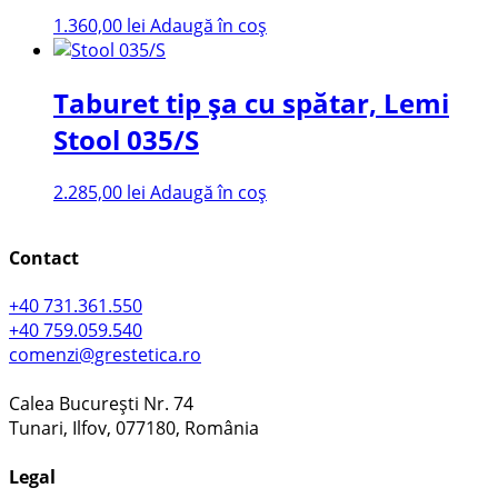
1.360,00
lei
Adaugă în coș
Taburet tip șa cu spătar, Lemi
Stool 035/S
2.285,00
lei
Adaugă în coș
Contact
+40 731.361.550
+40 759.059.540
comenzi@grestetica.ro
Calea București Nr. 74
Tunari, Ilfov, 077180, România
Legal