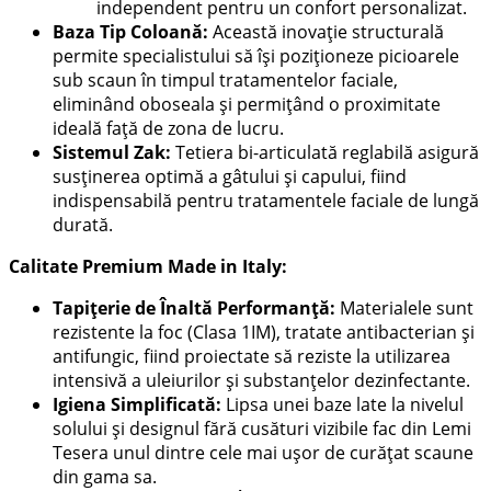
independent pentru un confort personalizat.
Baza Tip Coloană:
Această inovație structurală
permite specialistului să își poziționeze picioarele
sub scaun în timpul tratamentelor faciale,
eliminând oboseala și permițând o proximitate
ideală față de zona de lucru.
Sistemul Zak:
Tetiera bi-articulată reglabilă asigură
susținerea optimă a gâtului și capului, fiind
indispensabilă pentru tratamentele faciale de lungă
durată.
Calitate Premium Made in Italy:
Tapițerie de Înaltă Performanță:
Materialele sunt
rezistente la foc (Clasa 1IM), tratate antibacterian și
antifungic, fiind proiectate să reziste la utilizarea
intensivă a uleiurilor și substanțelor dezinfectante.
Igiena Simplificată:
Lipsa unei baze late la nivelul
solului și designul fără cusături vizibile fac din Lemi
Tesera unul dintre cele mai ușor de curățat scaune
din gama sa.