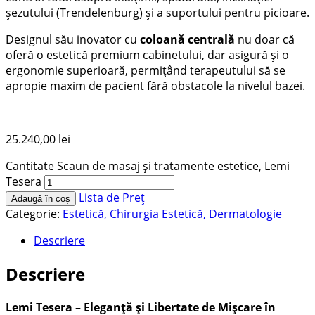
șezutului (Trendelenburg) și a suportului pentru picioare.
Designul său inovator cu
coloană centrală
nu doar că
oferă o estetică premium cabinetului, dar asigură și o
ergonomie superioară, permițând terapeutului să se
apropie maxim de pacient fără obstacole la nivelul bazei.
25.240,00
lei
Cantitate Scaun de masaj și tratamente estetice, Lemi
Tesera
Lista de Preț
Adaugă în coș
Categorie:
Estetică, Chirurgia Estetică, Dermatologie
Descriere
Descriere
Lemi Tesera – Eleganță și Libertate de Mișcare în