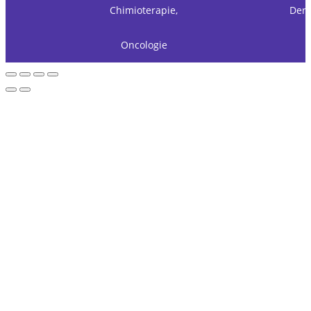
Chimioterapie,
Derm
Oncologie