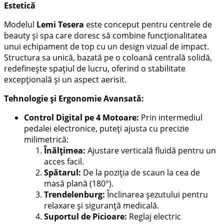
Estetică
Modelul
Lemi Tesera
este conceput pentru centrele de
beauty și spa care doresc să combine funcționalitatea
unui echipament de top cu un design vizual de impact.
Structura sa unică, bazată pe o coloană centrală solidă,
redefinește spațiul de lucru, oferind o stabilitate
excepțională și un aspect aerisit.
Tehnologie și Ergonomie Avansată:
Control Digital pe 4 Motoare:
Prin intermediul
pedalei electronice, puteți ajusta cu precizie
milimetrică:
Înălțimea:
Ajustare verticală fluidă pentru un
acces facil.
Spătarul:
De la poziția de scaun la cea de
masă plană (180°).
Trendelenburg:
Înclinarea șezutului pentru
relaxare și siguranță medicală.
Suportul de Picioare:
Reglaj electric