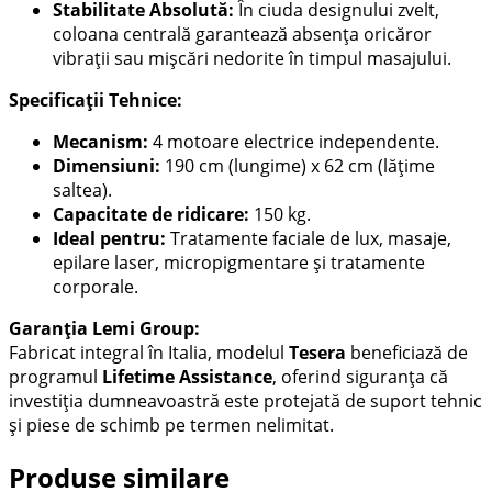
Stabilitate Absolută:
În ciuda designului zvelt,
coloana centrală garantează absența oricăror
vibrații sau mișcări nedorite în timpul masajului.
Specificații Tehnice:
Mecanism:
4 motoare electrice independente.
Dimensiuni:
190 cm (lungime) x 62 cm (lățime
saltea).
Capacitate de ridicare:
150 kg.
Ideal pentru:
Tratamente faciale de lux, masaje,
epilare laser, micropigmentare și tratamente
corporale.
Garanția Lemi Group:
Fabricat integral în Italia, modelul
Tesera
beneficiază de
programul
Lifetime Assistance
, oferind siguranța că
investiția dumneavoastră este protejată de suport tehnic
și piese de schimb pe termen nelimitat.
Produse similare