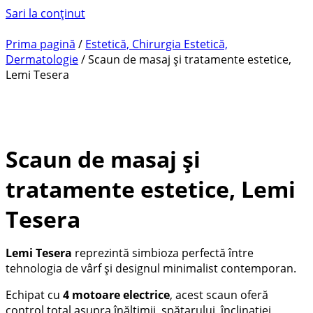
Sari la conținut
Prima pagină
/
Estetică, Chirurgia Estetică,
Dermatologie
/ Scaun de masaj și tratamente estetice,
Lemi Tesera
Scaun de masaj și
tratamente estetice, Lemi
Tesera
Lemi Tesera
reprezintă simbioza perfectă între
tehnologia de vârf și designul minimalist contemporan.
Echipat cu
4 motoare electrice
, acest scaun oferă
control total asupra înălțimii, spătarului, înclinației