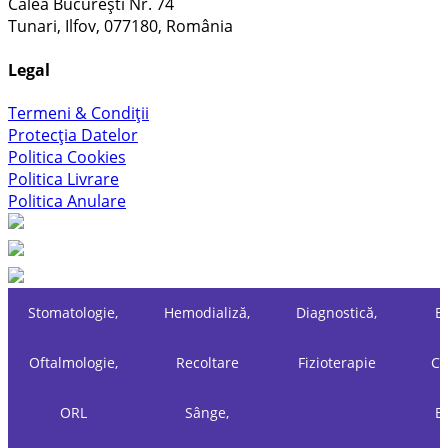
Calea București Nr. 74
Tunari, Ilfov, 077180, România
Legal
Termeni & Condiții
Protecția Datelor
Politica Cookies
Politica Livrare
Politica Anulare
Stomatologie,
Hemodializă,
Diagnostică,
Es
Oftalmologie,
Recoltare
Fizioterapie
Ch
ORL
Sânge,
Es