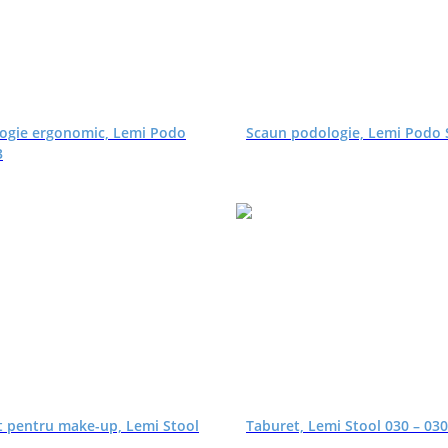
ogie ergonomic, Lemi Podo
Scaun podologie, Lemi Podo 
3
t pentru make-up, Lemi Stool
Taburet, Lemi Stool 030 – 03