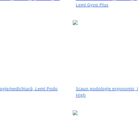
Lemi Gyno Plus
ogie/pedichiură, Lemi Podo
Scaun podologie ergonomic,
High