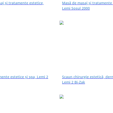
j și tratamente estetice,
Masă de masaj și tratamente 
Lemi Sosul 2000
ente estetice și spa, Lemi 2
Scaun chirurgie estetică, der
Lemi 2 Bi-Zak