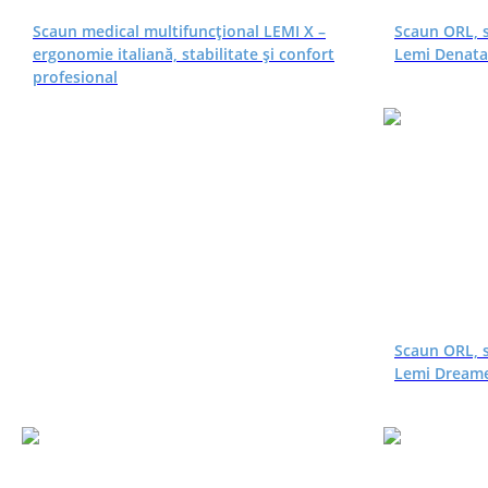
Scaun medical multifuncțional LEMI X –
Scaun ORL, s
ergonomie italiană, stabilitate și confort
Lemi Denat
profesional
Scaun ORL, s
Lemi Dream