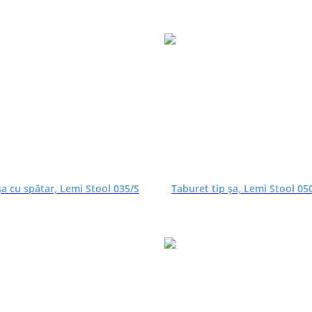
șa cu spătar, Lemi Stool 035/S
Taburet tip șa, Lemi Stool 05