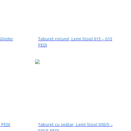
Slinder
Taburet rotund, Lemi Stool 015 – 015
PEDI
0 PEDI
Taburet cu spătar, Lemi Stool 030/S –
030/S PEDI