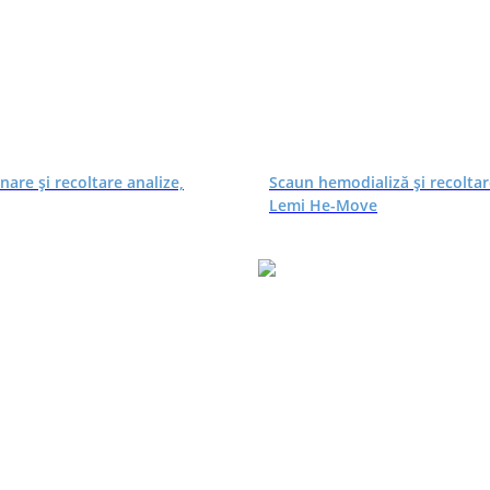
are și recoltare analize,
Scaun hemodializă și recoltar
Lemi He-Move