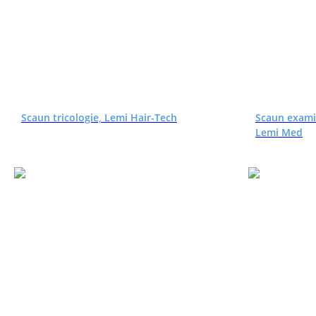
Scaun tricologie, Lemi Hair-Tech
Scaun examin
Lemi Med