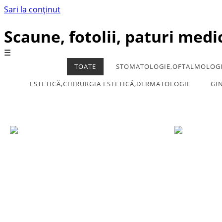
Sari la conținut
Scaune, fotolii, paturi medi
☰
TOATE
STOMATOLOGIE,OFTALMOLOGI
ESTETICĂ,CHIRURGIA ESTETICĂ,DERMATOLOGIE
GI