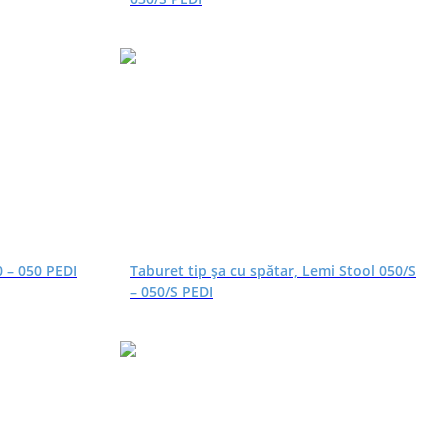
0 – 050 PEDI
Taburet tip șa cu spătar, Lemi Stool 050/S
– 050/S PEDI