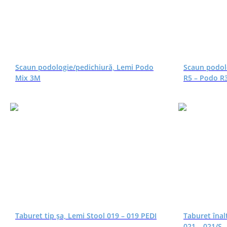
Scaun podologie/pedichiură, Lemi Podo
Scaun podol
Mix 3M
R5 – Podo R
Taburet tip șa, Lemi Stool 019 – 019 PEDI
Taburet înal
021 – 021/S